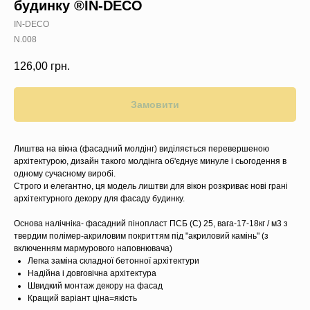
будинку ®IN-DECO
IN-DECO
N.008
126,00
грн.
Замовити
Лиштва на вікна (фасадний молдінг) виділяється перевершеною
архітектурою, дизайн такого молдінга об'єднує минуле і сьогодення в
одному сучасному виробі.
Строго и елегантно, ця модель лиштви для вікон розкриває нові грані
архітектурного декору для фасаду будинку.
Основа налічніка- фасадний пінопласт ПСБ (C) 25, вага-17-18кг / м3 з
твердим полімер-акриловим покриттям під "акриловий камінь" (з
включенням мармурового наповнювача)
Легка заміна складної бетонної архітектури
Надійна і довговічна архітектура
Швидкий монтаж декору на фасад
Кращий варіант ціна=якість