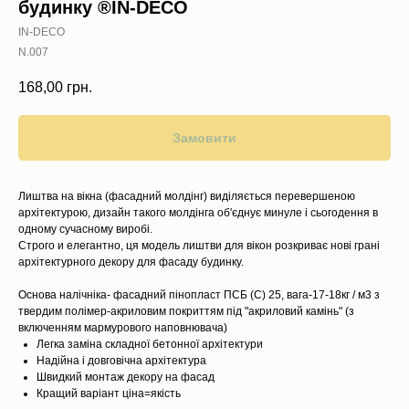
будинку ®IN-DECO
IN-DECO
N.007
168,00
грн.
Замовити
Лиштва на вікна (фасадний молдінг) виділяється перевершеною
архітектурою, дизайн такого молдінга об'єднує минуле і сьогодення в
одному сучасному виробі.
Строго и елегантно, ця модель лиштви для вікон розкриває нові грані
архітектурного декору для фасаду будинку.
Основа налічніка- фасадний пінопласт ПСБ (C) 25, вага-17-18кг / м3 з
твердим полімер-акриловим покриттям під "акриловий камінь" (з
включенням мармурового наповнювача)
Легка заміна складної бетонної архітектури
Надійна і довговічна архітектура
Швидкий монтаж декору на фасад
Кращий варіант ціна=якість