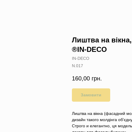
Лиштва на вікна
®IN-DECO
IN-DECO
N.017
160,00
грн.
Замовити
Лиштва на вікна (фасадний мо
дизайн такого молдінга об'єдн
Строго и елегантно, ця модель 