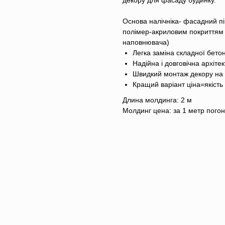
декору для фасаду будинку.
Основа налічніка- фасадний пі
полімер-акриловим покриттям 
наповнювача)
Легка заміна складної бетон
Надійна і довговічна архіте
Швидкий монтаж декору на
Кращий варіант ціна=якість
Длина молдинга: 2 м
Молдинг цена: за 1 метр пого