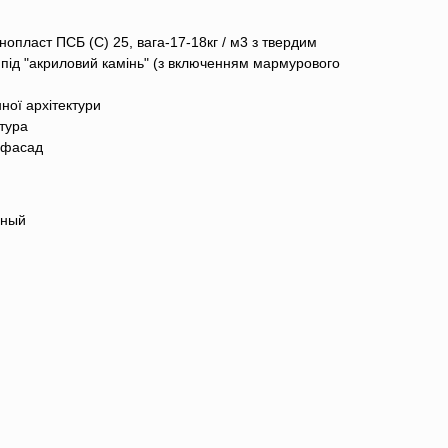
нопласт ПСБ (C) 25, вага-17-18кг / м3 з твердим
під "акриловий камінь" (з включенням мармурового
ної архітектури
ктура
 фасад
нный