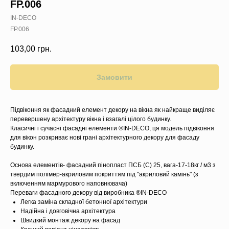
FP.006
IN-DECO
FP.006
103,00
грн.
Замовити
Підвіконня як фасадний елемент декору на вікна як найкраще виділяє
перевершену архітектуру вікна і взагалі цілого будинку.
Класичні і сучасні фасадні елементи ®IN-DECO, ця модель підвіконня
для вікон розкриває нові грані архітектурного декору для фасаду
будинку.
Основа елементів- фасадний пінопласт ПСБ (C) 25, вага-17-18кг / м3 з
твердим полімер-акриловим покриттям під "акриловий камінь" (з
включенням мармурового наповнювача)
Переваги фасадного декору від виробника ®IN-DECO
Легка заміна складної бетонної архітектури
Надійна і довговічна архітектура
Швидкий монтаж декору на фасад