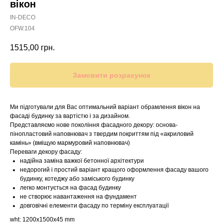
вікон
IN-DECO
OFW.104
1515,00
грн.
Замовити розрахунок
Ми підготували для Вас оптимальний варіант обрамлення вікон на
фасаді будинку за вартістю і за дизайном.
Представляємо нове покоління фасадного декору: основа-
пінопластовий наповнювач з твердим покриттям під «акриловий
камінь» (вміщую мармуровий наповнювач)
Переваги декору фасаду:
надійна заміна важкої бетонної архітектури
недорогий і простий варіант кращого оформлення фасаду вашого
будинку, котеджу або заміського будинку
легко монтується на фасад будинку
не створює навантаження на фундамент
довговічні елементи фасаду по терміну експлуатації
wht: 1200x1500x45 mm