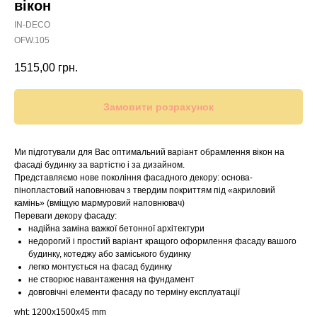
вікон
IN-DECO
OFW.105
1515,00
грн.
Замовити розрахунок
Ми підготували для Вас оптимальний варіант обрамлення вікон на
фасаді будинку за вартістю і за дизайном.
Представляємо нове покоління фасадного декору: основа-
пінопластовий наповнювач з твердим покриттям під «акриловий
камінь» (вміщую мармуровий наповнювач)
Переваги декору фасаду:
надійна заміна важкої бетонної архітектури
недорогий і простий варіант кращого оформлення фасаду вашого
будинку, котеджу або заміського будинку
легко монтується на фасад будинку
не створює навантаження на фундамент
довговічні елементи фасаду по терміну експлуатації
wht: 1200x1500x45 mm