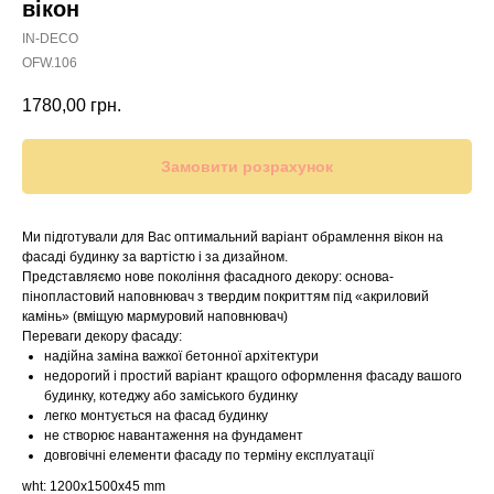
вікон
IN-DECO
OFW.106
1780,00
грн.
Замовити розрахунок
Ми підготували для Вас оптимальний варіант обрамлення вікон на
фасаді будинку за вартістю і за дизайном.
Представляємо нове покоління фасадного декору: основа-
пінопластовий наповнювач з твердим покриттям під «акриловий
камінь» (вміщую мармуровий наповнювач)
Переваги декору фасаду:
надійна заміна важкої бетонної архітектури
недорогий і простий варіант кращого оформлення фасаду вашого
будинку, котеджу або заміського будинку
легко монтується на фасад будинку
не створює навантаження на фундамент
довговічні елементи фасаду по терміну експлуатації
wht: 1200x1500x45 mm