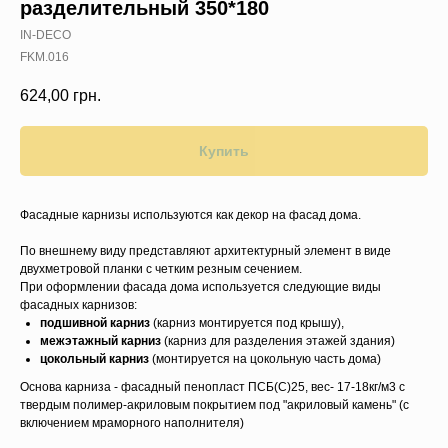
разделительный 350*180
IN-DECO
FKM.016
624,00
грн.
Купить
Фасадные карнизы используются как декор на фасад дома.
По внешнему виду представляют архитектурный элемент в виде
двухметровой планки с четким резным сечением.
При оформлении фасада дома используется следующие виды
фасадных карнизов:
подшивной карниз
(карниз монтируется под крышу),
межэтажный карниз
(карниз для разделения этажей здания)
цокольный карниз
(монтируется на цокольную часть дома)
Основа карниза - фасадный пенопласт ПСБ(C)25, вес- 17-18кг/м3 с
твердым полимер-акриловым покрытием под "акриловый камень" (с
включением мраморного наполнителя)