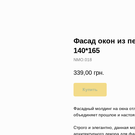
Фасад окон из п
140*165
NMO.018
339,00
грн.
Купить
Фасадный молдинг на окна отл
объединяет прошлое и настоя
Строго и элегантно, данная м
архитектурного декора для фа