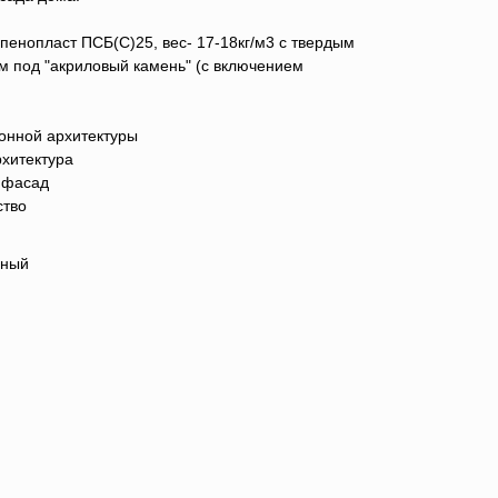
енопласт ПСБ(C)25, вес- 17-18кг/м3 с твердым
 под "акриловый камень" (с включением
онной архитектуры
хитектура
 фасад
ство
нный