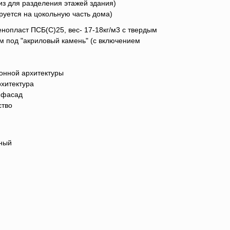
из для разделения этажей здания)
руется на цокольную часть дома)
нопласт ПСБ(C)25, вес- 17-18кг/м3 с твердым
 под "акриловый камень" (с включением
онной архитектуры
хитектура
 фасад
ство
нный