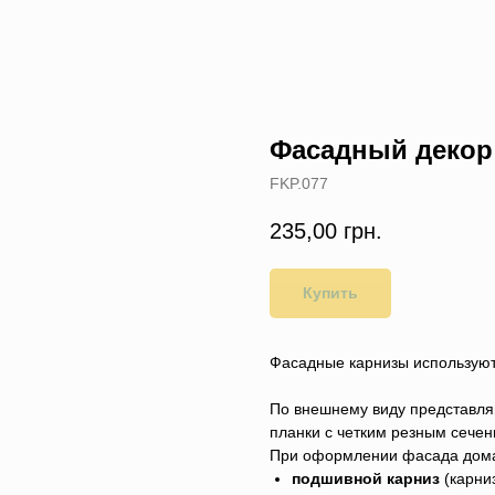
Фасадный декор 
FKP.077
235,00
грн.
Купить
Фасадные карнизы используют
По внешнему виду представля
планки с четким резным сечен
При оформлении фасада дома
подшивной карниз
(карни