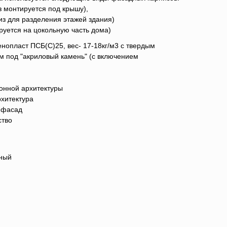
з монтируется под крышу),
из для разделения этажей здания)
руется на цокольную часть дома)
нопласт ПСБ(C)25, вес- 17-18кг/м3 с твердым
 под "акриловый камень" (с включением
онной архитектуры
хитектура
 фасад
ство
нный