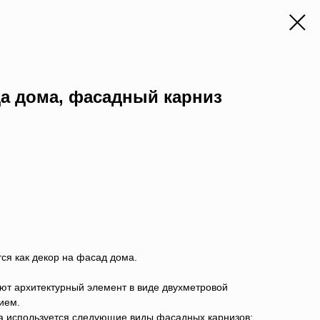
а дома, фасадный карниз
ся как декор на фасад дома.
ют архитектурный элемент в виде двухметровой
ием.
 используется следующие виды фасадных карнизов: