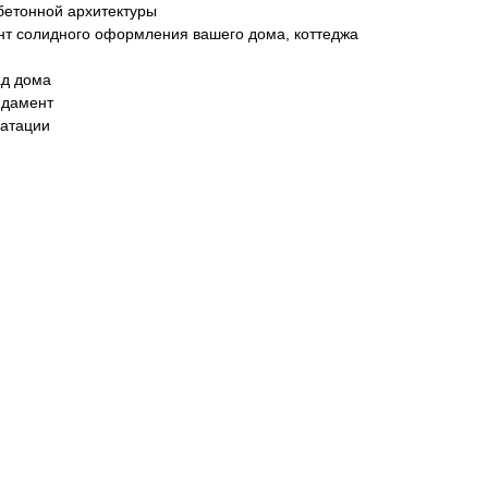
бетонной архитектуры
нт солидного оформления вашего дома, коттеджа
ад дома
ндамент
уатации