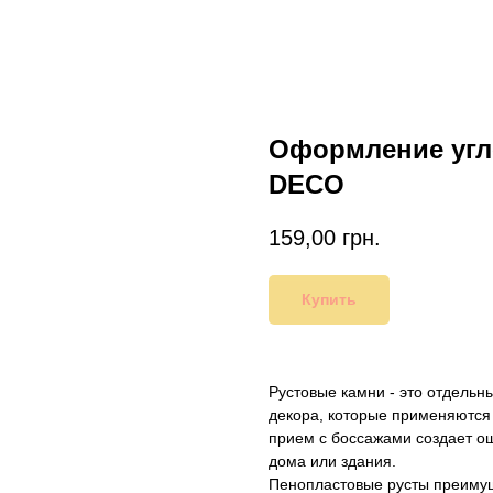
Оформление угло
DECO
159,00
грн.
Купить
Рустовые камни - это отдель
декора, которые применяются 
прием с боссажами создает о
дома или здания.
Пенопластовые русты преиму