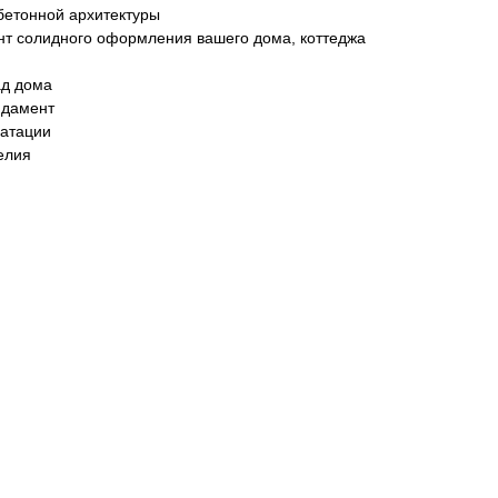
бетонной архитектуры
нт солидного оформления вашего дома, коттеджа
ад дома
ндамент
уатации
елия