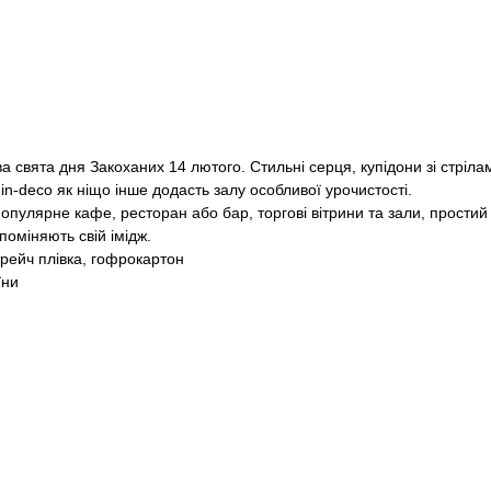
 свята дня Закоханих 14 лютого. Стильні серця, купідони зі стріла
n-deco як ніщо інше додасть залу особливої ​​урочистості.
опулярне кафе, ресторан або бар, торгові вітрини та зали, простий 
оміняють свій імідж.
трейч плівка, гофрокартон
їни