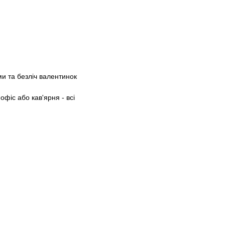
ми та безліч валентинок
офіс або кав'ярня - всі